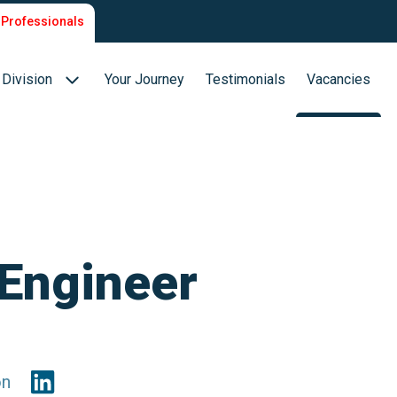
Professionals
Division
Your Journey
Testimonials
Vacancies
Biotech & Biopharma
ion
Medical Devices
Food (Sciences)
 Engineer
s
on