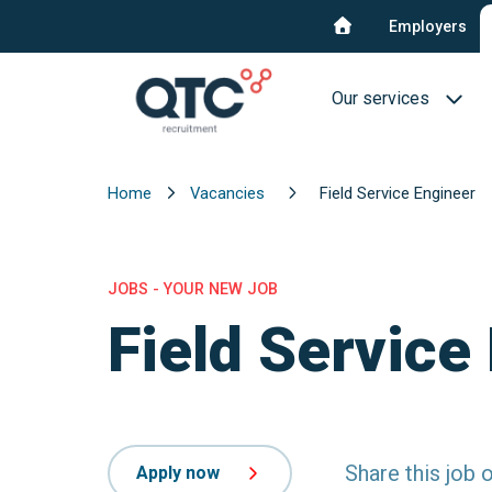
Employers
Our services
Home
Vacancies
Field Service Engineer
Recruitment & select
Interim Recruitment
JOBS - YOUR NEW JOB
QTC RPO Flex
Field Service
Consultancy service
Blue collar
Executive Search
Share this job 
Apply now