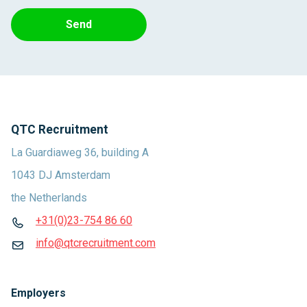
Send
QTC Recruitment
La Guardiaweg 36, building A
1043 DJ Amsterdam
the Netherlands
+31(0)23-754 86 60
info@qtcrecruitment.com
Employers