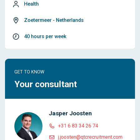
Health
Zoetermeer - Netherlands
40 hours per week
GET TO KNOW
Your consultant
Jasper Joosten
+31 6 83 34 26 74
j.joosten@qtcrecruitment.com