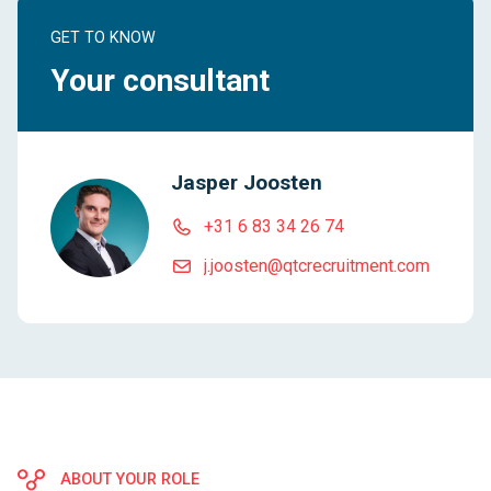
GET TO KNOW
Your consultant
Jasper Joosten
+31 6 83 34 26 74
j.joosten@qtcrecruitment.com
ABOUT YOUR ROLE